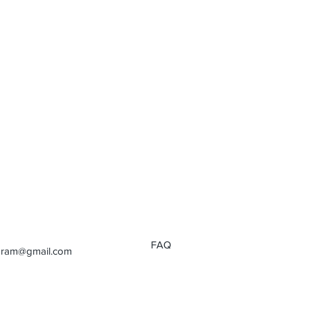
FAQ
aram@gmail.com