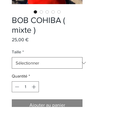
BOB COHIBA (
mixte )
Prix
25,00 €
Taille
*
Quantité
*
Ajouter au panier
TAILLE : S/M & L/XL