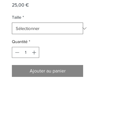
Prix
25,00 €
Taille
*
Quantité
*
Ajouter au panier
T-Shirt Blanc Ambition pour homme
100% coton
Assemblé en France